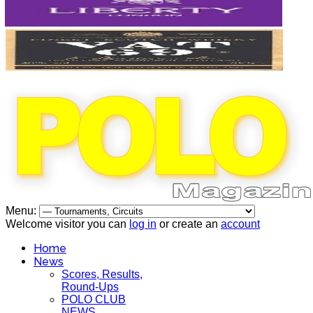
Menu:
Welcome visitor you can
log in
or create an
account
Home
News
Scores, Results,
Round-Ups
POLO CLUB
NEWS