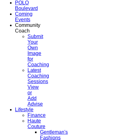
POLO
Boulevard
Coming
Events
Community
Coach
Submit
Your
Own
Image
for
Coaching
Latest
Coaching
Sessions
View
or
Add
Advise
Lifestyle
Finance
Haute
Couture
Gentleman's
Fashions