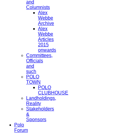
and
Columnists
Alex
Webbe
Archive
Alex
Webbe
Articles
2015
onwards
Committees,
Officials
and
such
POLO
TOWN
POLO
CLUBHOUSE
Landholdings,
Reality
Stakeholders
&
Sponsors
Polo
Forum